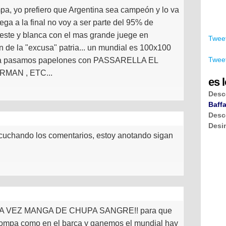
pa, yo prefiero que Argentina sea campeón y lo va
lega a la final no voy a ser parte del 95% de
este y blanca con el mas grande juege en
Tweet
n de la "excusa" patria... un mundial es 100x100
Tweet
, ya pasamos papelones con PASSARELLA EL
MAN , ETC...
es l
Desc
Baffa
Desc
Desi
cuchando los comentarios, estoy anotando sigan
 VEZ MANGA DE CHUPA SANGRE!! para que
 rompa como en el barca y ganemos el mundial hay