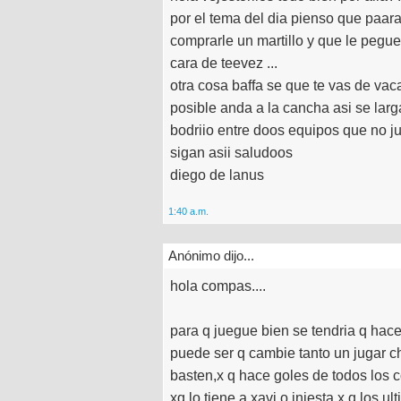
por el tema del dia pienso que paar
comprarle un martillo y que le pegue
cara de teevez ...
otra cosa baffa se que te vas de vac
posible anda a la cancha asi se larg
bodriio entre doos equipos que no 
sigan asii saludoos
diego de lanus
1:40 a.m.
Anónimo dijo...
hola compas....
para q juegue bien se tendria q hac
puede ser q cambie tanto un jugar c
basten,x q hace goles de todos los c
xq lo tiene a xavi o iniesta,x q los ul