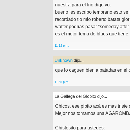
nuestra para el frio digo yo.
bueno les escribo temprano esto se lo
recordado tio mio roberto batata glor
walter podrias pasar "someday after 
es el mejor tema de blues que tiene.
11:12 p.m.
Unknown
dijo...
que lo caguen bien a patadas en el 
11:35 p.m.
La Gallega del Globito dijo...
Chicos, ese pibito acá es mas triste
Mejor nos tomamos una AGAROMBA, 
Chistesito para ustedes: