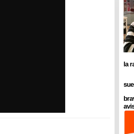
la 
sue
bra
avi