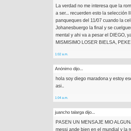
La verdad no me interesa que la rom
a ser... recuerden esto la selección l
panqueques del 11/07 cuando la cel
Johanesbuergo la final y se cuelgue
mental y ahi va a pesar el DIEGO
MISMISIMO LOSER BIELSA, PEKER
1:02 a.m.
Anónimo dijo...
hola soy diego maradona y estoy es
asi..
1:04 a.m.
juancho talarga dijo...
PASEN UN MENSAJE MIO ALGUNA
messi ande bien en el mundial y la