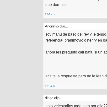
que dormirse...
1:06 a.m.
Anónimo dijo...
soy manu de paso del rey y le tengo
referencia(ibrahimovic o henry en b
ahora les pregunto cali bafa, si un
aca ta la respuesta pero no la lean d
1:11 a.m.
diego dijo...
hola vejestoriios todo bien por alla