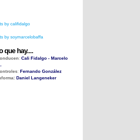
s by califidalgo
s by soymarcelobaffa
o que hay....
onducen
:
Cali Fidalgo - Marcelo
.
ontroles
:
Fernando González
nforma:
Daniel Langeneker