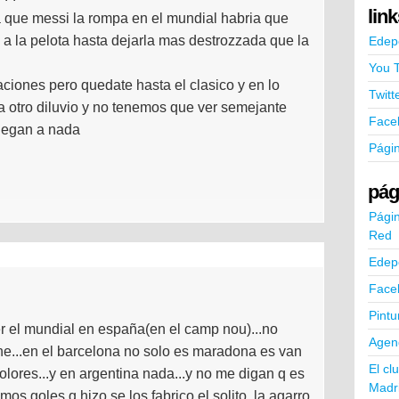
lin
a que messi la rompa en el mundial habria que
 a la pelota hasta dejarla mas destrozzada que la
Edep
You 
aciones pero quedate hasta el clasico y en lo
Twitt
a otro diluvio y no tenemos que ver semejante
Face
juegan a nada
Pági
pág
Págin
Red
Edep
Face
Pintu
er el mundial en españa(en el camp nou)...no
Agend
he...en el barcelona no solo es maradona es van
El cl
olores...y en argentina nada...y no me digan q es
Madr
timos goles q hizo se los fabrico el solito..la agarro