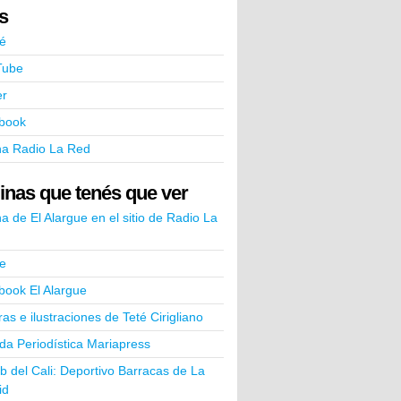
ks
é
Tube
er
book
na Radio La Red
inas que tenés que ver
a de El Alargue en el sitio de Radio La
e
book El Alargue
ras e ilustraciones de Teté Cirigliano
a Periodística Mariapress
ub del Cali: Deportivo Barracas de La
id