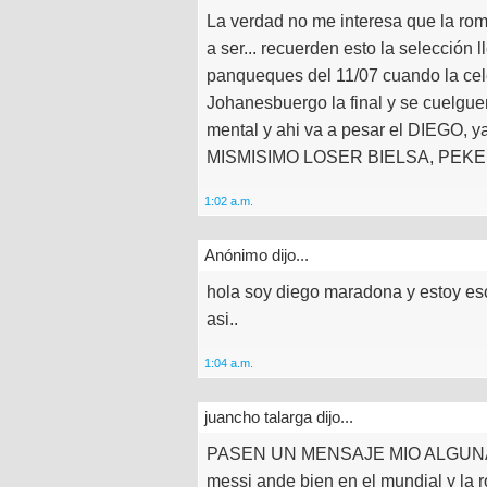
La verdad no me interesa que la rom
a ser... recuerden esto la selección l
panqueques del 11/07 cuando la cel
Johanesbuergo la final y se cuelgue
mental y ahi va a pesar el DIEGO
MISMISIMO LOSER BIELSA, PEKER
1:02 a.m.
Anónimo dijo...
hola soy diego maradona y estoy es
asi..
1:04 a.m.
juancho talarga dijo...
PASEN UN MENSAJE MIO ALGUNA
messi ande bien en el mundial y la