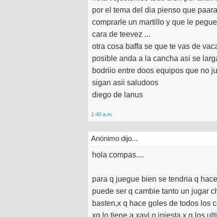
por el tema del dia pienso que paar
comprarle un martillo y que le pegue
cara de teevez ...
otra cosa baffa se que te vas de vac
posible anda a la cancha asi se larg
bodriio entre doos equipos que no 
sigan asii saludoos
diego de lanus
1:40 a.m.
Anónimo dijo...
hola compas....
para q juegue bien se tendria q hac
puede ser q cambie tanto un jugar c
basten,x q hace goles de todos los c
xq lo tiene a xavi o iniesta,x q los ul