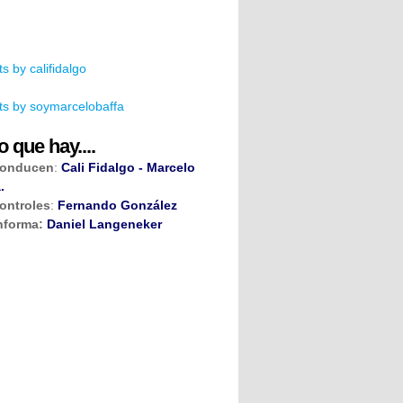
s by califidalgo
s by soymarcelobaffa
o que hay....
onducen
:
Cali Fidalgo - Marcelo
.
ontroles
:
Fernando González
nforma:
Daniel Langeneker