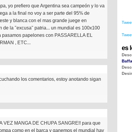
pa, yo prefiero que Argentina sea campeón y lo va
lega a la final no voy a ser parte del 95% de
este y blanca con el mas grande juege en
Tweet
n de la "excusa" patria... un mundial es 100x100
Tweet
, ya pasamos papelones con PASSARELLA EL
MAN , ETC...
es l
Desc
Baffa
Desc
Desi
cuchando los comentarios, estoy anotando sigan
 VEZ MANGA DE CHUPA SANGRE!! para que
 rompa como en el barca y ganemos el mundial hay