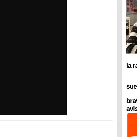
la 
sue
bra
avi