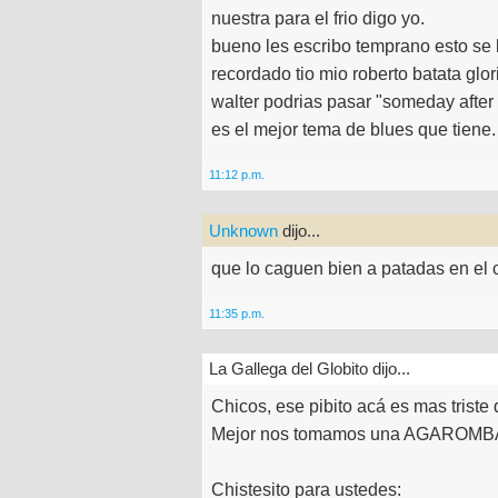
nuestra para el frio digo yo.
bueno les escribo temprano esto se lo
recordado tio mio roberto batata glor
walter podrias pasar "someday after 
es el mejor tema de blues que tiene.
11:12 p.m.
Unknown
dijo...
que lo caguen bien a patadas en el 
11:35 p.m.
La Gallega del Globito dijo...
Chicos, ese pibito acá es mas triste
Mejor nos tomamos una AGAROMBA, 
Chistesito para ustedes: