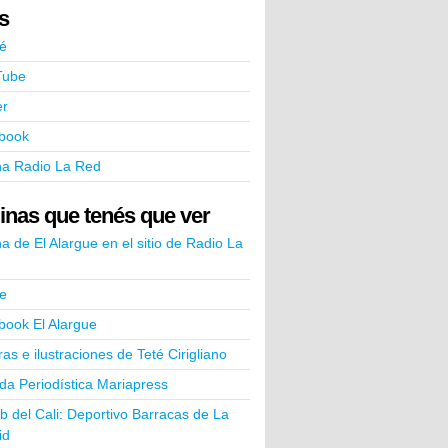
ks
é
Tube
er
book
na Radio La Red
inas que tenés que ver
a de El Alargue en el sitio de Radio La
e
book El Alargue
ras e ilustraciones de Teté Cirigliano
a Periodística Mariapress
ub del Cali: Deportivo Barracas de La
id