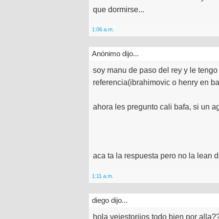
que dormirse...
1:06 a.m.
Anónimo dijo...
soy manu de paso del rey y le tengo
referencia(ibrahimovic o henry en b
ahora les pregunto cali bafa, si un
aca ta la respuesta pero no la lean d
1:11 a.m.
diego dijo...
hola vejestoriios todo bien por alla