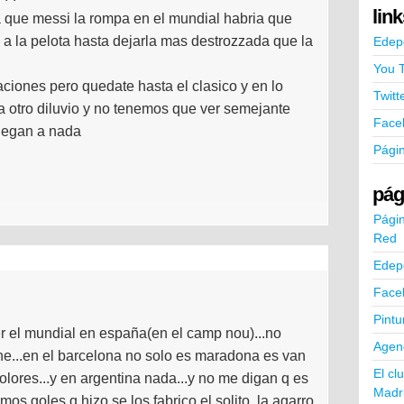
lin
a que messi la rompa en el mundial habria que
 a la pelota hasta dejarla mas destrozzada que la
Edep
You 
aciones pero quedate hasta el clasico y en lo
Twitt
a otro diluvio y no tenemos que ver semejante
Face
juegan a nada
Pági
pág
Págin
Red
Edep
Face
Pintu
er el mundial en españa(en el camp nou)...no
Agend
he...en el barcelona no solo es maradona es van
El cl
olores...y en argentina nada...y no me digan q es
Madr
timos goles q hizo se los fabrico el solito..la agarro